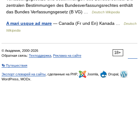
zentralen Bestimmungen des Bundesverfassungsrechtes enthält
das Bundes Verfassungsgesetz (B VG) …
Deutsch Wikipedia
A mari usque ad mare
— Canada (Fr und En) Kanada …
Deutsch
Wikipedia
© Академик, 2000-2026
18+
Обратная связь:
Техподдержка
,
Реклама на сайте
👣 Путешествия
Экспорт словарей на сайты
, сделанные на PHP,
Joomla,
Drupal,
WordPress, MODx.