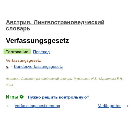
Австрия. Лингвострановедческий
словарь
Verfassungsgesetz
Толкование
Перевод
Verfassungsgesetz
n
; =
Bundesverfassungsgesetz
Австрия. Лингвострановедческий словарь
.
Муравлева Н.В., Муравлева Е.Н.
.
2003
.
Игры ⚽
Нужно решить контрольную?
Verfassungsbestimmung
Verlängerter